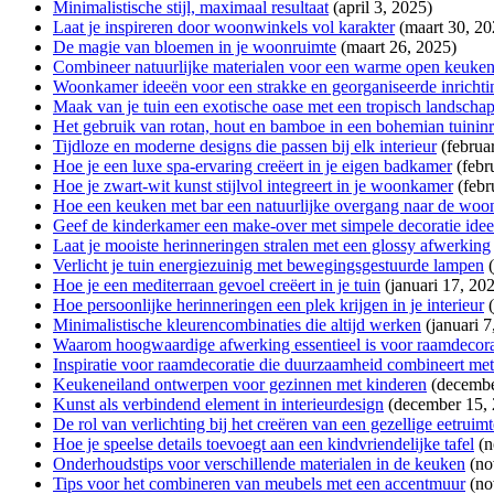
Minimalistische stijl, maximaal resultaat
(april 3, 2025)
Laat je inspireren door woonwinkels vol karakter
(maart 30, 20
De magie van bloemen in je woonruimte
(maart 26, 2025)
Combineer natuurlijke materialen voor een warme open keuke
Woonkamer ideeën voor een strakke en georganiseerde inrichti
Maak van je tuin een exotische oase met een tropisch landscha
Het gebruik van rotan, hout en bamboe in een bohemian tuininr
Tijdloze en moderne designs die passen bij elk interieur
(februa
Hoe je een luxe spa-ervaring creëert in je eigen badkamer
(febr
Hoe je zwart-wit kunst stijlvol integreert in je woonkamer
(febr
Hoe een keuken met bar een natuurlijke overgang naar de woo
Geef de kinderkamer een make-over met simpele decoratie ide
Laat je mooiste herinneringen stralen met een glossy afwerking
Verlicht je tuin energiezuinig met bewegingsgestuurde lampen
Hoe je een mediterraan gevoel creëert in je tuin
(januari 17, 20
Hoe persoonlijke herinneringen een plek krijgen in je interieur
Minimalistische kleurencombinaties die altijd werken
(januari 7
Waarom hoogwaardige afwerking essentieel is voor raamdecora
Inspiratie voor raamdecoratie die duurzaamheid combineert met 
Keukeneiland ontwerpen voor gezinnen met kinderen
(decembe
Kunst als verbindend element in interieurdesign
(december 15,
De rol van verlichting bij het creëren van een gezellige eetruimt
Hoe je speelse details toevoegt aan een kindvriendelijke tafel
(n
Onderhoudstips voor verschillende materialen in de keuken
(no
Tips voor het combineren van meubels met een accentmuur
(no