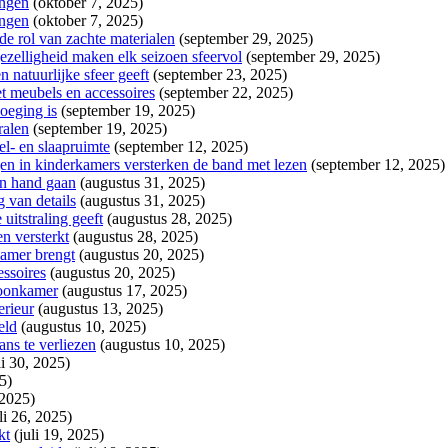
ingen
(oktober 7, 2025)
ingen
(oktober 7, 2025)
de rol van zachte materialen
(september 29, 2025)
gezelligheid maken elk seizoen sfeervol
(september 29, 2025)
n natuurlijke sfeer geeft
(september 23, 2025)
et meubels en accessoires
(september 22, 2025)
oeging is
(september 19, 2025)
ralen
(september 19, 2025)
el- en slaapruimte
(september 12, 2025)
gen in kinderkamers versterken de band met lezen
(september 12, 2025)
in hand gaan
(augustus 31, 2025)
g van details
(augustus 31, 2025)
uitstraling geeft
(augustus 28, 2025)
en versterkt
(augustus 28, 2025)
kamer brengt
(augustus 20, 2025)
essoires
(augustus 20, 2025)
woonkamer
(augustus 17, 2025)
erieur
(augustus 13, 2025)
eld
(augustus 10, 2025)
ns te verliezen
(augustus 10, 2025)
li 30, 2025)
5)
 2025)
li 26, 2025)
kt
(juli 19, 2025)