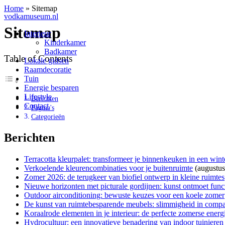
Home
»
Sitemap
vodkamuseum.nl
Sitemap
Interieur
Kinderkamer
Badkamer
Table of Contents
Lokale gidsen
Raamdecoratie
Tuin
Energie besparen
Lifestyle
Berichten
Contact
Pagina's
Categorieën
Berichten
Terracotta kleurpalet: transformeer je binnenkeuken in een wint
Verkoelende kleurencombinaties voor je buitenruimte
(augustus
Zomer 2026: de terugkeer van biofiel ontwerp in kleine ruimtes
Nieuwe horizonten met picturale gordijnen: kunst ontmoet functi
Outdoor airconditioning: bewuste keuzes voor een koele zomer
De kunst van ruimtebesparende meubels: slimmigheid in compa
Koraalrode elementen in je interieur: de perfecte zomerse energ
Hydrocultuur: een innovatieve benadering van indoor tuinieren