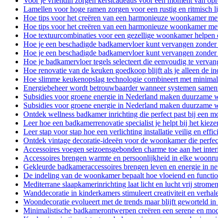
Voor je vriendin zorgen kerstcadeaus voor een moment van opr
Lamellen voor hoge ramen zorgen voor een rustig en ritmisch l
Hoe tips voor het creëren van een harmonieuze woonkamer met t
Hoe tips voor het creëren van een harmonieuze woonkamer met t
Hoe textuurcombinaties voor een gezellige woonkamer helpen o
Hoe je een beschadigde badkamervloer kunt vervangen zonder 
Hoe je een beschadigde badkamervloer kunt vervangen zonder 
Hoe je badkamervloer tegels selecteert die eenvoudig te vervan
Hoe renovatie van de keuken goedkoop blijft als je alleen de i
Hoe slimme keukenopslag technologie combineert met minimali
Energiebeheer wordt betrouwbaarder wanneer systemen samenw
Subsidies voor groene energie in Nederland maken duurzame w
Subsidies voor groene energie in Nederland maken duurzame w
Ontdek wellness badkamer inrichting die perfect past bij een mo
Leer hoe een badkamerrenovatie specialist je helpt bij het kie
Leer stap voor stap hoe een verlichting installatie veilig en effic
Ontdek vintage decoratie-ideeën voor de woonkamer die perfec
Accessoires voegen seizoensgebonden charme toe aan het inter
Accessoires brengen warmte en persoonlijkheid in elke woonr
Gekleurde badkameraccessoires brengen leven en energie in neut
De indeling van de woonkamer bepaalt hoe vloeiend en functio
Mediterrane slaapkamerinrichting laat licht en lucht vrij strom
Wanddecoratie in kinderkamers stimuleert creativiteit en verhale
Woondecoratie evolueert met de trends maar blijft geworteld in
Minimalistische badkamerontwerpen creëren een serene en m