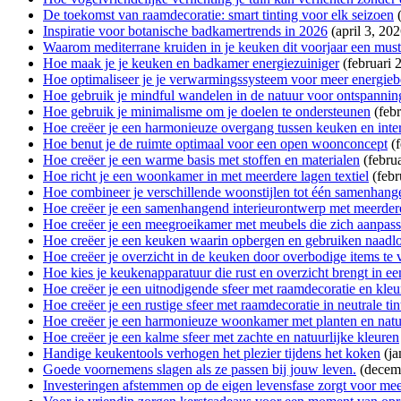
De toekomst van raamdecoratie: smart tinting voor elk seizoen
Inspiratie voor botanische badkamertrends in 2026
(april 3, 202
Waarom mediterrane kruiden in je keuken dit voorjaar een must
Hoe maak je je keuken en badkamer energiezuiniger
(februari 
Hoe optimaliseer je je verwarmingssysteem voor meer energieb
Hoe gebruik je mindful wandelen in de natuur voor ontspannin
Hoe gebruik je minimalisme om je doelen te ondersteunen
(feb
Hoe creëer je een harmonieuze overgang tussen keuken en inte
Hoe benut je de ruimte optimaal voor een open woonconcept
(
Hoe creëer je een warme basis met stoffen en materialen
(febru
Hoe richt je een woonkamer in met meerdere lagen textiel
(febr
Hoe combineer je verschillende woonstijlen tot één samenhan
Hoe creëer je een samenhangend interieurontwerp met meerdere
Hoe creëer je een meegroeikamer met meubels die zich aanpass
Hoe creëer je een keuken waarin opbergen en gebruiken naad
Hoe creëer je overzicht in de keuken door overbodige items te 
Hoe kies je keukenapparatuur die rust en overzicht brengt in e
Hoe creëer je een uitnodigende sfeer met raamdecoratie en kleu
Hoe creëer je een rustige sfeer met raamdecoratie in neutrale tin
Hoe creëer je een harmonieuze woonkamer met planten en natuu
Hoe creëer je een kalme sfeer met zachte en natuurlijke kleuren
Handige keukentools verhogen het plezier tijdens het koken
(ja
Goede voornemens slagen als ze passen bij jouw leven.
(decem
Investeringen afstemmen op de eigen levensfase zorgt voor mee