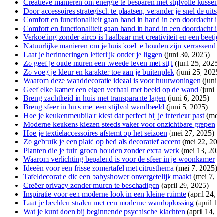
Creatieve manieren om energie te besparen met stijlvolle kussen
Door accessoires strategisch te plaatsen, verander je snel de ui
Comfort en functionaliteit gaan hand in hand in een doordacht i
Comfort en functionaliteit gaan hand in hand in een doordacht i
Verkoeling zonder airco is haalbaar met creativiteit en een beet
Natuurlijke manieren om je huis koel te houden zijn verrassend 
Laat je herinneringen letterlijk onder je liggen
(juni 30, 2025)
Zo geef je oude muren een tweede leven met stijl
(juni 25, 202
Zo voeg je kleur en karakter toe aan je buitenplek
(juni 25, 202
Waarom deze wanddecoratie ideaal is voor huurwoningen
(jun
Geef elke kamer een eigen verhaal met beeld op de wand
(juni
Breng zachtheid in huis met transparante lagen
(juni 6, 2025)
Breng sfeer in huis met een stijlvol wandbeeld
(juni 5, 2025)
Hoe je keukenmeubilair kiest dat perfect bij je interieur past
(me
Moderne keukens kiezen steeds vaker voor onzichtbare grepen
Hoe je textielaccessoires afstemt op het seizoen
(mei 27, 2025)
Zo gebruik je een plaid op bed als decoratief accent
(mei 22, 2
Planten die je tuin groen houden zonder extra werk
(mei 13, 20
Waarom verlichting bepalend is voor de sfeer in je woonkamer
Ideeën voor een frisse zomertafel met citrusthema
(mei 7, 2025)
Tafeldecoratie die een babyshower onvergetelijk maakt
(mei 7,
Creëer privacy zonder muren te beschadigen
(april 29, 2025)
Inspiratie voor een moderne look in een kleine ruimte
(april 24
Laat je beelden stralen met een moderne wandoplossing
(april 
Wat je kunt doen bij beginnende psychische klachten
(april 14,