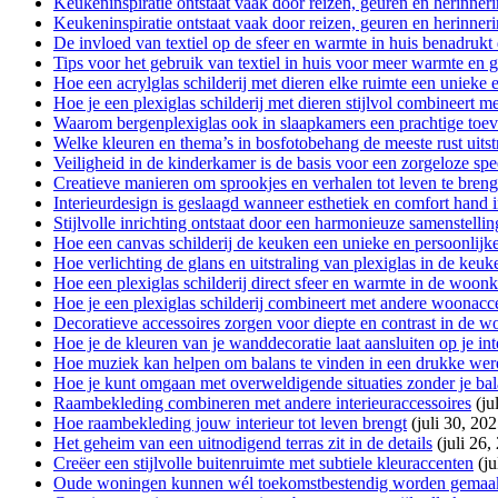
Keukeninspiratie ontstaat vaak door reizen, geuren en herinner
Keukeninspiratie ontstaat vaak door reizen, geuren en herinner
De invloed van textiel op de sfeer en warmte in huis benadrukt 
Tips voor het gebruik van textiel in huis voor meer warmte en 
Hoe een acrylglas schilderij met dieren elke ruimte een unieke e
Hoe je een plexiglas schilderij met dieren stijlvol combineert m
Waarom bergenplexiglas ook in slaapkamers een prachtige toev
Welke kleuren en thema’s in bosfotobehang de meeste rust uitst
Veiligheid in de kinderkamer is de basis voor een zorgeloze spe
Creatieve manieren om sprookjes en verhalen tot leven te bren
Interieurdesign is geslaagd wanneer esthetiek en comfort hand 
Stijlvolle inrichting ontstaat door een harmonieuze samenstellin
Hoe een canvas schilderij de keuken een unieke en persoonlijke 
Hoe verlichting de glans en uitstraling van plexiglas in de keuk
Hoe een plexiglas schilderij direct sfeer en warmte in de woon
Hoe je een plexiglas schilderij combineert met andere woonacc
Decoratieve accessoires zorgen voor diepte en contrast in de 
Hoe je de kleuren van je wanddecoratie laat aansluiten op je int
Hoe muziek kan helpen om balans te vinden in een drukke wer
Hoe je kunt omgaan met overweldigende situaties zonder je bala
Raambekleding combineren met andere interieuraccessoires
(ju
Hoe raambekleding jouw interieur tot leven brengt
(juli 30, 202
Het geheim van een uitnodigend terras zit in de details
(juli 26,
Creëer een stijlvolle buitenruimte met subtiele kleuraccenten
(ju
Oude woningen kunnen wél toekomstbestendig worden gemaa