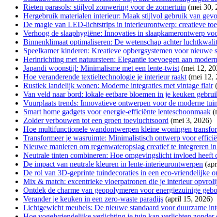
Rieten parasols: stijlvol zonwering voor de zomertuin
(mei 30, 
Hergebruik materialen interieur: Maak stijlvol gebruik van gev
De magie van LED-lichtstrips in interieurontwerp: creatieve to
Verhoog de slaaphygiëne: Innovaties in slaapkamerontwerp voor
Binnenklimaat optimaliseren: De wetenschap achter luchtkwalit
Speelkamer kinderen: Kreatieve opbergsystemen voor nieuwe s
Herinrichting met natuursteen: Elegantie toevoegen aan moderne
Japandi woonstijl: Minimalisme met een lente-twist
(mei 12, 20
Hoe veranderende textieltechnologie je interieur raakt
(mei 12,
Rustiek landelijk wonen: Moderne integraties met vintage flair
Van veld naar bord: lokale eetbare bloemen in je keuken gebru
Vuurplaats trends: Innovatieve ontwerpen voor de moderne tui
Smart home gadgets voor energie-efficiënte lenteschoonmaak
(
Zolder verbouwen tot een groen toevluchtsoord
(mei 3, 2026)
Hoe multifunctionele wandontwerpen kleine woningen transfo
Transformeer je wasruimte: Minimalistisch ontwerp voor efficië
Nieuwe manieren om regenwateropslag creatief te integreren in
Neutrale tinten combineren: Hoe omgevingslicht invloed heeft 
De impact van neutrale kleuren in lente-interieurontwerpen
(apr
De rol van 3D-geprinte tuindecoraties in een eco-vriendelijke
Mix & match: excentrieke vloerpatronen die je interieur opvroli
Ontdek de charme van geopolymeren voor energiezuinige ge
Verander je keuken in een zero-waste paradijs
(april 15, 2026)
Lichtgewicht meubels: De nieuwe standaard voor duurzame in
Hoe vogelvriendelijke verlichting je tuin kan verlichten zonder 