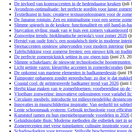
De invloed van koperaccenten in de hedendaagse keuken
(juli
Avondzon-optimalisatie: het perfecte gordijn voor lange zomer
Textielkunst in huis: creatieve textuuroplossingen voor de zome
De Japanse rotstuin: Zen en minimalisme voor een serene zome
Slimme spiegels in de keuken: functionaliteit en stijl hand-in-h
Staycation styling: maak van je huis een zomers vakantieoord
(
Zonwering trends: bioklimatische pergola's voor zomer 2026
(j
Herstel van oude foto's: een nostalgisch tintje in moderne interi
Steenaccenten opnieuw uitgevonden voor modern interieur
(ju
Tafelschikking voor zomerse feesten: een nieuwe kijk op traditio
De perfecte zomerpicknick setting in uw eigen tuin
(juni 23, 2
Slimme schakelaars: de nieuwste technologische hoogtepunten 
Licht getinte vazen: kleurrijke accenten in zomerdecoraties
(jun
De opkomst van mariene elementen in badkamerdessin
(juni 1
Tuinposter ophangen zonder gereedschap: zo doe je dat makkel
Coastal cool: de geïntegreerde badkamer trend van 2026
(juni 
Herfst klaar maken van je zomerbloemen: voorbereiding op de 
Vloeibare zonwering: innovatieve oplossingen voor variabel li
Circulaire meubels: introductie tot milieuvriendelijke designco
Innovaties in muurschildering inspiratie: Van gedurfd tot subtie
Lente schoonmaak systeem: Gebruik technologie voor efficiënte
Kunststof ramen en hun energiebesparende voordelen in 2026
Geluidsisolatie thuis: Moderne methoden die esthetiek niet in 
Zomerrecepten met verse tuinplanten: culinaire inspiratie voor
Schaduwdoeken voor terrassen: Stijlvolle bescherming tegen 