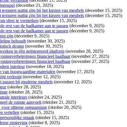
echte verrassing
(december 21, 2025)
ijnenspel
(december 21, 2025)
exturen nuttig zijn bij het kiezen van meubels
(december 15, 2025)
exturen nuttig zijn bij het kiezen van meubels
(december 15, 2025)
m sfeer te versterken
(december 15, 2025)
de rest van de badkamer aan te passen
(december 9, 2025)
de rest van de badkamer aan te passen
(december 9, 2025)
gen zijn
(december 9, 2025)
ndeling behoudt
(november 30, 2025)
stisch design
(november 30, 2025)
erken in één geïntegreerd platform
(november 28, 2025)
oningverbeteringen financieel haalbaar
(november 27, 2025)
oningverbeteringen financieel haalbaar
(november 27, 2025)
dern interieur
(november 18, 2025)
zen van hoogwaardige materialen
(november 17, 2025)
iënt verloopt
(november 12, 2025)
t passen bij moderne meubels
(november 12, 2025)
ieur
(oktober 28, 2025)
uimte
(oktober 28, 2025)
rale interieurs
(oktober 24, 2025)
neel de ruimte aanvoelt
(oktober 21, 2025)
en voor ultieme ontspanning
(oktober 20, 2025)
n vertellen
(oktober 15, 2025)
 persoonlijke smaak
(oktober 15, 2025)
oderne omgeving
(oktober 8, 2025)