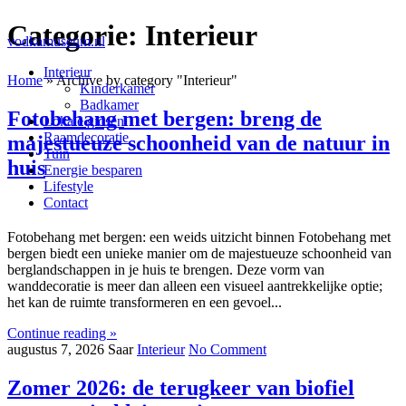
Categorie:
Interieur
vodkamuseum.nl
Interieur
Home
»
Archive by category "Interieur"
Kinderkamer
Badkamer
Fotobehang met bergen: breng de
Lokale gidsen
Raamdecoratie
majestueuze schoonheid van de natuur in
Tuin
huis
Energie besparen
Lifestyle
Contact
Fotobehang met bergen: een weids uitzicht binnen Fotobehang met
bergen biedt een unieke manier om de majestueuze schoonheid van
berglandschappen in je huis te brengen. Deze vorm van
wanddecoratie is meer dan alleen een visueel aantrekkelijke optie;
het kan de ruimte transformeren en een gevoel...
Continue reading »
augustus 7, 2026
Saar
Interieur
No Comment
Zomer 2026: de terugkeer van biofiel