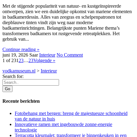
Met de stijgende populariteit van natuur- en kustgeïnspireerde
ontwerpen, zien we een duidelijke opkomst van mariene elementen
in badkamerdessin. Alles van zeegras en schelpenpatronen tot
diepblauwe tinten vindt zijn weg naar moderne
badkamerinrichtingen. Belangrijkste punten Mariene thema’s
transformeren badkamers tot rustgevende retreatplekken. Het
gebruik van...
Continue reading »
juni 19, 2026
Saar
Interieur
No Comment
1 of 23
1
2
3
…
23
Volgende »
vodkamuseum.nl
>
Interieur
Search for:
Recente berichten
Fotobehang met bergen: breng de majestueuze schoonheid
van de natuur in huis
Innovatieve ramen met ingebouwde zonne-energie
technologie
Terracotta kleurpalet: transformeer je binnenkeuken in een