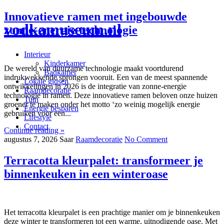
Innovatieve ramen met ingebouwde
vodkamuseum.nl
zonne-energie technologie
Interieur
Kinderkamer
De wereld van duurzame technologie maakt voortdurend
Badkamer
indrukwekkende sprongen vooruit. Een van de meest spannende
Lokale gidsen
ontwikkelingen in 2026 is de integratie van zonne-energie
Raamdecoratie
technologie in ramen. Deze innovatieve ramen beloven onze huizen
Tuin
groener te maken onder het motto ‘zo weinig mogelijk energie
Energie besparen
gebruiken voor een...
Lifestyle
Contact
Continue reading »
augustus 7, 2026
Saar
Raamdecoratie
No Comment
Terracotta kleurpalet: transformeer je
binnenkeuken in een winteroase
Het terracotta kleurpalet is een prachtige manier om je binnenkeuken
deze winter te transformeren tot een warme, uitnodigende oase. Met