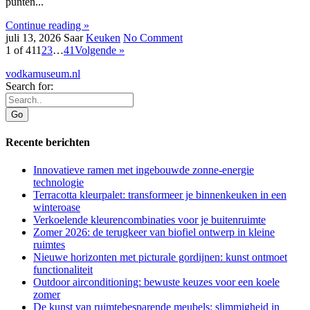
punten...
Continue reading »
juli 13, 2026
Saar
Keuken
No Comment
1 of 41
1
2
3
…
41
Volgende »
vodkamuseum.nl
Search for:
Recente berichten
Innovatieve ramen met ingebouwde zonne-energie
technologie
Terracotta kleurpalet: transformeer je binnenkeuken in een
winteroase
Verkoelende kleurencombinaties voor je buitenruimte
Zomer 2026: de terugkeer van biofiel ontwerp in kleine
ruimtes
Nieuwe horizonten met picturale gordijnen: kunst ontmoet
functionaliteit
Outdoor airconditioning: bewuste keuzes voor een koele
zomer
De kunst van ruimtebesparende meubels: slimmigheid in