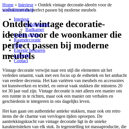
Home
»
Interieur
»
Ontdek vintage decoratie-ideeën voor de
vodkamuseum.nl
woonkamer die perfect passen bij moderne meubels
Interieur
Ontdek vintage decoratie-
Kinderkamer
Badkamer
ideeën voor de woonkamer die
Lokale gidsen
Raamdecoratie
perfect passen bij moderne
Tuin
Energie besparen
meubels
Lifestyle
Contact
Vintage decoratie verwijst naar een stijl die elementen uit het
verleden omarmt, vaak met een focus op de esthetiek en het ambacht
van eerdere decennia. Het kan variëren van meubels en accessoires
tot kunstwerken en textiel, en omvat vaak stukken die minstens 20
tot 30 jaar oud zijn. Vintage decoratie is niet alleen een manier om
een ruimte in te richten, maar ook een manier om verhalen en
geschiedenis te integreren in ons dagelijks leven.
Het kan gaan om authentieke antieke stukken, maar ook om retro
items die de charme van vervlogen tijden oproepen. De
aantrekkingskracht van vintage decoratie ligt in de unieke
karakteristieken van elk stuk. In tegenstelling tot massaproductie, die