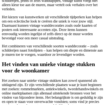
schilderijen, prints of zelfs wandtapijten, vintage kunst voegt niet
alleen kleur toe aan de muren, maar vertelt ook verhalen over het
verleden.
Het kiezen van kunstwerken uit verschillende tijdperken kan helpen
om een eclectische look te creëren die uniek is voor jouw stijl.
Daarnaast kunnen vintage wanddecoraties zoals oude kaarten of
posters ook interessante accenten zijn. Deze items kunnen
eenvoudig worden ingelijst of zelfs direct op de muur worden
bevestigd voor een meer casual uitstraling.
Het combineren van verschillende soorten wanddecoratie – zoals
schilderijen naast fotolijsten – kan helpen om diepte en dimensie aan
je muren toe te voegen, waardoor ze levendiger worden.
Het vinden van unieke vintage stukken
voor de woonkamer
Het zoeken naar unieke vintage stukken kan zowel spannend als
uitdagend zijn. Er zijn verschillende plaatsen waar je kunt beginnen
met zoeken: rommelmarkten, antiekwinkels, tweedehandswinkels en
online marktplaatsen zijn allemaal uitstekende bronnen voor het
vinden van bijzondere items. Het belangrijkste is om geduldig te zijn
en open te staan voor onverwachte vondsten; soms vind je precies