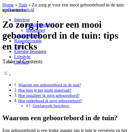
Home
»
Tuin
»
Zo zorg je voor een mooi geboortebord in de tuin:
vodkamuseum.nl
tips en tricks
Interieur
Zo zorg je voor een mooi
Kinderkamer
Badkamer
geboortebord in de tuin: tips
Lokale gidsen
Raamdecoratie
en tricks
Tuin
Energie besparen
Lifestyle
Table of Contents
Contact
Waarom een geboortebord in de tuin?
Hoe kies je het juiste materiaal?
Hoe installeer ik mijn geboortebord?
Hoe onderhoud ik mijn geboortebord?
Gerelateerde berichten:
Waarom een geboortebord in de tuin?
Een geboortebord is een leuke manier om je tuin te versieren en het