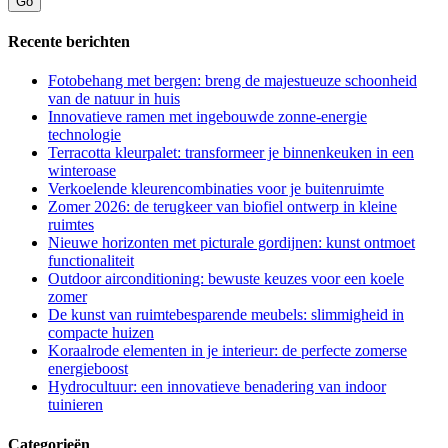
Recente berichten
Fotobehang met bergen: breng de majestueuze schoonheid
van de natuur in huis
Innovatieve ramen met ingebouwde zonne-energie
technologie
Terracotta kleurpalet: transformeer je binnenkeuken in een
winteroase
Verkoelende kleurencombinaties voor je buitenruimte
Zomer 2026: de terugkeer van biofiel ontwerp in kleine
ruimtes
Nieuwe horizonten met picturale gordijnen: kunst ontmoet
functionaliteit
Outdoor airconditioning: bewuste keuzes voor een koele
zomer
De kunst van ruimtebesparende meubels: slimmigheid in
compacte huizen
Koraalrode elementen in je interieur: de perfecte zomerse
energieboost
Hydrocultuur: een innovatieve benadering van indoor
tuinieren
Categorieën