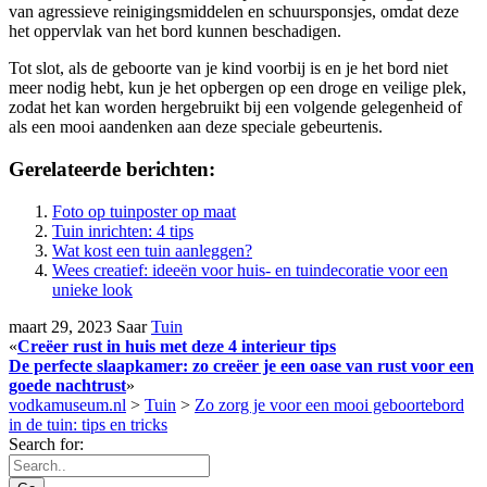
van agressieve reinigingsmiddelen en schuursponsjes, omdat deze
het oppervlak van het bord kunnen beschadigen.
Tot slot, als de geboorte van je kind voorbij is en je het bord niet
meer nodig hebt, kun je het opbergen op een droge en veilige plek,
zodat het kan worden hergebruikt bij een volgende gelegenheid of
als een mooi aandenken aan deze speciale gebeurtenis.
Gerelateerde berichten:
Foto op tuinposter op maat
Tuin inrichten: 4 tips
Wat kost een tuin aanleggen?
Wees creatief: ideeën voor huis- en tuindecoratie voor een
unieke look
maart 29, 2023
Saar
Tuin
«
Creëer rust in huis met deze 4 interieur tips
De perfecte slaapkamer: zo creëer je een oase van rust voor een
goede nachtrust
»
vodkamuseum.nl
>
Tuin
>
Zo zorg je voor een mooi geboortebord
in de tuin: tips en tricks
Search for: