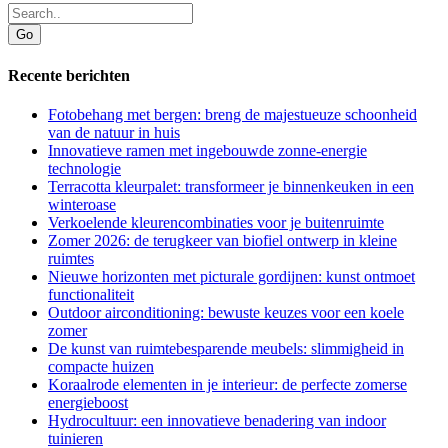
Recente berichten
Fotobehang met bergen: breng de majestueuze schoonheid
van de natuur in huis
Innovatieve ramen met ingebouwde zonne-energie
technologie
Terracotta kleurpalet: transformeer je binnenkeuken in een
winteroase
Verkoelende kleurencombinaties voor je buitenruimte
Zomer 2026: de terugkeer van biofiel ontwerp in kleine
ruimtes
Nieuwe horizonten met picturale gordijnen: kunst ontmoet
functionaliteit
Outdoor airconditioning: bewuste keuzes voor een koele
zomer
De kunst van ruimtebesparende meubels: slimmigheid in
compacte huizen
Koraalrode elementen in je interieur: de perfecte zomerse
energieboost
Hydrocultuur: een innovatieve benadering van indoor
tuinieren