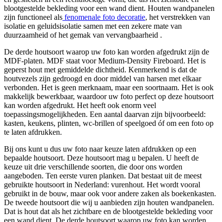
blootgestelde bekleding voor een wand dient. Houten wandpanelen
zijn functioneel als
fenomenale foto decoratie
, het verstrekken van
isolatie en geluidsisolatie samen met een zekere mate van
duurzaamheid of het gemak van vervangbaarheid .
De derde houtsoort waarop uw foto kan worden afgedrukt zijn de
MDF-platen. MDF staat voor Medium-Density Fireboard. Het is
geperst hout met gemiddelde dichtheid. Kenmerkend is dat de
houtvezels zijn gedroogd en door middel van harsen met elkaar
verbonden. Het is geen merknaam, maar een soortnaam. Het is ook
makkelijk bewerkbaar, waardoor uw foto perfect op deze houtsoort
kan worden afgedrukt. Het heeft ook enorm veel
toepassingsmogelijkheden. Een aantal daarvan zijn bijvoorbeeld:
kasten, keukens, plinten, wc-brillen of speelgoed óf om een foto op
te laten afdrukken.
Bij ons kunt u dus uw foto naar keuze laten afdrukken op een
bepaalde houtsoort. Deze houtsoort mag u bepalen. U heeft de
keuze uit drie verschillende soorten, die door ons worden
aangeboden. Ten eerste vuren planken. Dat bestaat uit de meest
gebruikte houtsoort in Nederland: vurenhout. Het wordt vooral
gebruikt in de bouw, maar ook voor andere zaken als boekenkasten.
De tweede houtsoort die wij u aanbieden zijn houten wandpanelen.
Dat is hout dat als het zichtbare en de blootgestelde bekleding voor
een wand dient. De derde houtsoort waarop uw foto kan worden