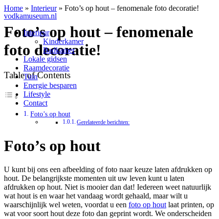
Home
»
Interieur
»
Foto’s op hout – fenomenale foto decoratie!
vodkamuseum.nl
Foto’s op hout – fenomenale
Interieur
Kinderkamer
foto decoratie!
Badkamer
Lokale gidsen
Raamdecoratie
Table of Contents
Tuin
Energie besparen
Lifestyle
Contact
Foto’s op hout
Gerelateerde berichten:
Foto’s op hout
U kunt bij ons een afbeelding of foto naar keuze laten afdrukken op
hout. De belangrijkste momenten uit uw leven kunt u laten
afdrukken op hout. Niet is mooier dan dat! Iedereen weet natuurlijk
wat hout is en waar het vandaag wordt gehaald, maar wilt u
waarschijnlijk wel weten, voordat u een
foto op hout
laat printen, op
wat voor soort hout deze foto dan geprint wordt. We onderscheiden