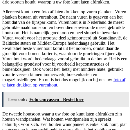
drie soorten houdt, waarop u uw foto kunt laten afdrukken.
Allereerst kunt u een foto af laten drukken op vuren planken. Vuren
planken bestaan uit vurenhout. De naam vuren is gegeven aan het
hout dat van de fijnspar komt. Vurenhout is in Nederland de meest
gebruikte naaldhoutsoort en bovendien sowieso de meest gebruikte
houtsoort. Het is namelijk goedkoop en heel simpel te bewerken.
Vuren wordt voor het grootste deel geïmporteerd uit Scandinavië, de
Baltische staten en Midden-Europa hedendaags gebruikt. Het
kwalitatief beste vurenhout komt uit het noorden, omdat daar de
groeitijd voor bomen korter is, waardoor de groeiringen fijner zijn.
Vurenhout wordt hedendaags vooral gebruikt in de bouw. Het is een
belangrijke grondstof voor bijvoorbeeld kapconstructies of
binnenkozijnen. Ook wordt het, hetzij met mindere mate, gebruikt
voor te verven binnentimmerwerk, boekenkasten en
magazijnstellingen. En nu is het dus mogelijk om bij ons uw
foto af
te laten drukken op vurenhout
.
Lees ook:
Foto canvassen - Bestel hier
De tweede houtsoort waar u uw foto op kunt laten afdrukken zijn
houten wandpanelen. Wat houten wandpanelen zijn spreekt
natuurlijk voor zich. Een houten wandpaneel is enkel stuk hout, plat
en gesneden in een rechthoekige vorm, die als het zichtbare en