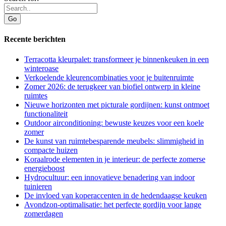
Recente berichten
Terracotta kleurpalet: transformeer je binnenkeuken in een
winteroase
Verkoelende kleurencombinaties voor je buitenruimte
Zomer 2026: de terugkeer van biofiel ontwerp in kleine
ruimtes
Nieuwe horizonten met picturale gordijnen: kunst ontmoet
functionaliteit
Outdoor airconditioning: bewuste keuzes voor een koele
zomer
De kunst van ruimtebesparende meubels: slimmigheid in
compacte huizen
Koraalrode elementen in je interieur: de perfecte zomerse
energieboost
Hydrocultuur: een innovatieve benadering van indoor
tuinieren
De invloed van koperaccenten in de hedendaagse keuken
Avondzon-optimalisatie: het perfecte gordijn voor lange
zomerdagen