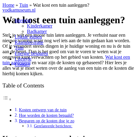
Home
»
Tuin
»
Wat kost een tuin aanleggen?
vodkamuseum.nl
Wat kost een tuin aanleggen?
Interieur
Kinderkamer
Badkamer
Stel: je wilt een mooie tuin laten aanleggen. Je verhuist naar een
Lokale gidsen
nieuwe woning waar nog wel iets aan de tuin gedaan kan worden.
Raamdecoratie
Of je verandert steeds dingen in je huidige woning en nu is de tuin
Tuin
aan de beurt. Dan is het goed om van te voren te weten wat je
Energie besparen
ongeveer kunt verwachten op het gebied van kosten.
Wat kost een
Lifestyle
tuin aanleggen
en waar zijn de kosten op gebaseerd? Hier lees je
Contact
alles wat je moet weten over de aanleg van een tuin en de kosten die
hierbij komen kijken.
Table of Contents
Kosten ontwerp van de tuin
Hoe worden de kosten bepaald?
Besparen op de kosten doe je zo
Gerelateerde berichten: