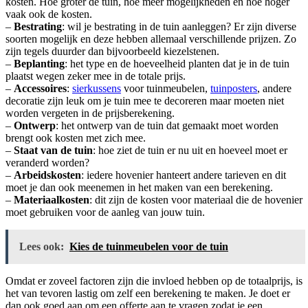
kosten. Hoe groter de tuin, hoe meer mogelijkheden en hoe hoger
vaak ook de kosten.
–
Bestrating
: wil je bestrating in de tuin aanleggen? Er zijn diverse
soorten mogelijk en deze hebben allemaal verschillende prijzen. Zo
zijn tegels duurder dan bijvoorbeeld kiezelstenen.
–
Beplanting
: het type en de hoeveelheid planten dat je in de tuin
plaatst wegen zeker mee in de totale prijs.
–
Accessoires
:
sierkussens
voor tuinmeubelen,
tuinposters
, andere
decoratie zijn leuk om je tuin mee te decoreren maar moeten niet
worden vergeten in de prijsberekening.
–
Ontwerp
: het ontwerp van de tuin dat gemaakt moet worden
brengt ook kosten met zich mee.
–
Staat van de tuin
: hoe ziet de tuin er nu uit en hoeveel moet er
veranderd worden?
–
Arbeidskosten
: iedere hovenier hanteert andere tarieven en dit
moet je dan ook meenemen in het maken van een berekening.
–
Materiaalkosten
: dit zijn de kosten voor materiaal die de hovenier
moet gebruiken voor de aanleg van jouw tuin.
Lees ook:
Kies de tuinmeubelen voor de tuin
Omdat er zoveel factoren zijn die invloed hebben op de totaalprijs, is
het van tevoren lastig om zelf een berekening te maken. Je doet er
dan ook goed aan om een offerte aan te vragen zodat je een