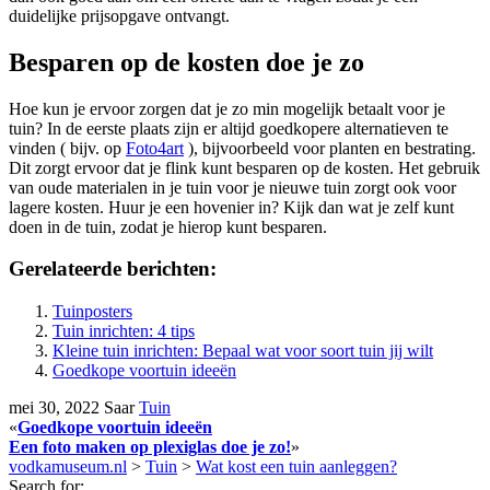
duidelijke prijsopgave ontvangt.
Besparen op de kosten doe je zo
Hoe kun je ervoor zorgen dat je zo min mogelijk betaalt voor je
tuin? In de eerste plaats zijn er altijd goedkopere alternatieven te
vinden ( bijv. op
Foto4art
), bijvoorbeeld voor planten en bestrating.
Dit zorgt ervoor dat je flink kunt besparen op de kosten. Het gebruik
van oude materialen in je tuin voor je nieuwe tuin zorgt ook voor
lagere kosten. Huur je een hovenier in? Kijk dan wat je zelf kunt
doen in de tuin, zodat je hierop kunt besparen.
Gerelateerde berichten:
Tuinposters
Tuin inrichten: 4 tips
Kleine tuin inrichten: Bepaal wat voor soort tuin jij wilt
Goedkope voortuin ideeën
mei 30, 2022
Saar
Tuin
«
Goedkope voortuin ideeën
Een foto maken op plexiglas doe je zo!
»
vodkamuseum.nl
>
Tuin
>
Wat kost een tuin aanleggen?
Search for: