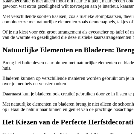
Kaarsdecoratie is niet alleen mooi om naar te kijken, maar creëert oo
gewoon wat extra gezelligheid wilt toevoegen aan je interieur, kaarsa
Met verschillende soorten kaarsen, zoals rustieke stompkaarsen, theel
combineer ze met natuurlijke elementen zoals dennenappels, takjes of k
Of je nu kiest voor één groot arrangement als eyecatcher op tafel of m
van de warmte en gezelligheid die deze rustieke kaarsarrangementen b
Natuurlijke Elementen en Bladeren: Breng
Breng het buitenleven naar binnen met natuurlijke elementen en blader
huis.
Bladeren kunnen op verschillende manieren worden gebruikt om je inter
over je meubels en vensterbanken.
Daarnaast kun je bladeren ook creatief gebruiken door ze in lijsten te
Met natuurlijke elementen en bladeren breng je niet alleen de schoon
op? Haal de natuur naar binnen en geniet van de prachtige bosachtige 
Het Kiezen van de Perfecte Herfstdecoratie