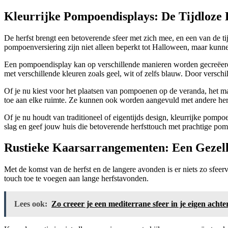
Kleurrijke Pompoendisplays: De Tijdloze 
De herfst brengt een betoverende sfeer met zich mee, en een van de t
pompoenversiering zijn niet alleen beperkt tot Halloween, maar kunn
Een pompoendisplay kan op verschillende manieren worden gecreëerd, 
met verschillende kleuren zoals geel, wit of zelfs blauw. Door verschi
Of je nu kiest voor het plaatsen van pompoenen op de veranda, het m
toe aan elke ruimte. Ze kunnen ook worden aangevuld met andere herf
Of je nu houdt van traditioneel of eigentijds design, kleurrijke pomp
slag en geef jouw huis die betoverende herfsttouch met prachtige po
Rustieke Kaarsarrangementen: Een Gezell
Met de komst van de herfst en de langere avonden is er niets zo sfeerv
touch toe te voegen aan lange herfstavonden.
Lees ook:
Zo creeer je een mediterrane sfeer in je eigen achte