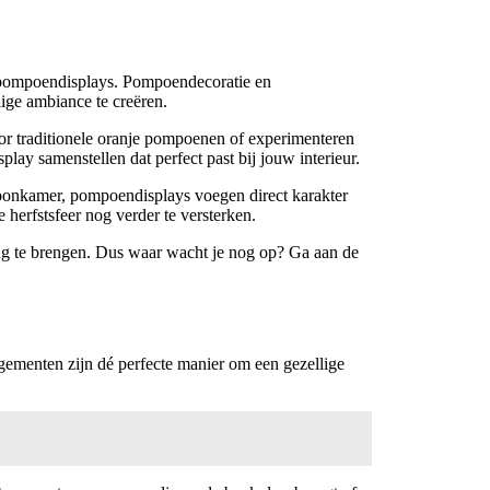
ke pompoendisplays. Pompoendecoratie en
ige ambiance te creëren.
or traditionele oranje pompoenen of experimenteren
lay samenstellen dat perfect past bij jouw interieur.
woonkamer, pompoendisplays voegen direct karakter
herfstsfeer nog verder te versterken.
ting te brengen. Dus waar wacht je nog op? Ga aan de
angementen zijn dé perfecte manier om een gezellige