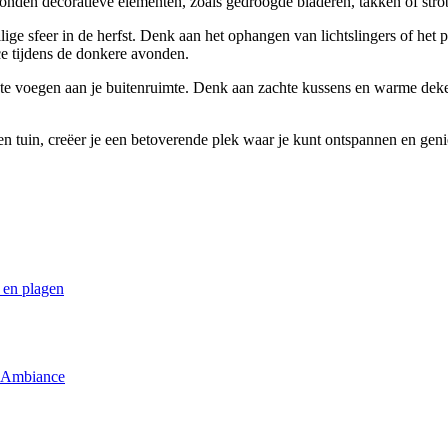
onden decoratieve elementen, zoals gedroogde bladeren, takken of stro
llige sfeer in de herfst. Denk aan het ophangen van lichtslingers of het 
e tijdens de donkere avonden.
 te voegen aan je buitenruimte. Denk aan zachte kussens en warme deke
n tuin, creëer je een betoverende plek waar je kunt ontspannen en geniete
 en plagen
a Ambiance