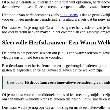
Of je nu je veranda wilt versieren of je tuin wilt opfleuren, herfstde
decoratieve kransen. Deze elementen voegen niet alleen visuele interes
Het mooie van herfstdecoraties zoals
tuinkussens
is dat ze gemakkelijk
voor een meer moderne benadering, er is altijd wel iets dat bij jouw int
Dus waar wacht je nog op? Ga aan de slag met het versieren van je huis
hoeveel verschil het kan maken in het creëren van een gastvrije omge
Sfeervolle Herfstkransen: Een Warm Wel
De herfst is het perfecte seizoen om je huis een warm welkom te geven 
vleugje gastvrijheid toe aan je voordeur.
Een deurkrans met herfstelementen zoals gedroogde bladeren, pompoene
gasten te begroeten en ze het gevoel te geven dat ze welkom zijn.
Lees ook:
Hydrocultuur: een innovatieve benadering van indo
Of je nu kiest voor een traditionele krans of iets meer eigentijds, er z
om een unieke welkomstkrans te creëren die past bij jouw smaak en in
Dus waar wacht je nog op? Ga aan de slag en maak een sfeervolle herf