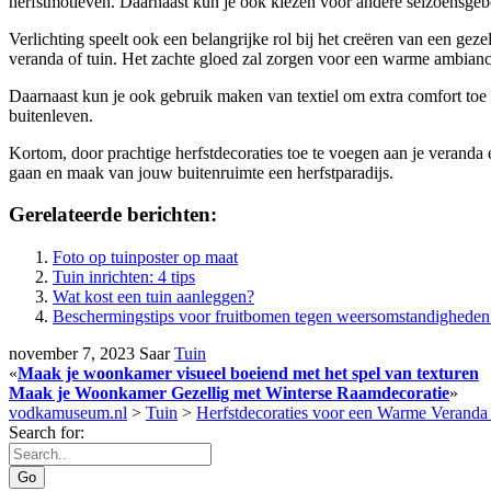
herfstmotieven. Daarnaast kun je ook kiezen voor andere seizoensgeb
Verlichting speelt ook een belangrijke rol bij het creëren van een geze
veranda of tuin. Het zachte gloed zal zorgen voor een warme ambianc
Daarnaast kun je ook gebruik maken van textiel om extra comfort toe
buitenleven.
Kortom, door prachtige herfstdecoraties toe te voegen aan je veranda e
gaan en maak van jouw buitenruimte een herfstparadijs.
Gerelateerde berichten:
Foto op tuinposter op maat
Tuin inrichten: 4 tips
Wat kost een tuin aanleggen?
Beschermingstips voor fruitbomen tegen weersomstandigheden
november 7, 2023
Saar
Tuin
«
Maak je woonkamer visueel boeiend met het spel van texturen
Maak je Woonkamer Gezellig met Winterse Raamdecoratie
»
vodkamuseum.nl
>
Tuin
>
Herfstdecoraties voor een Warme Verand
Search for: