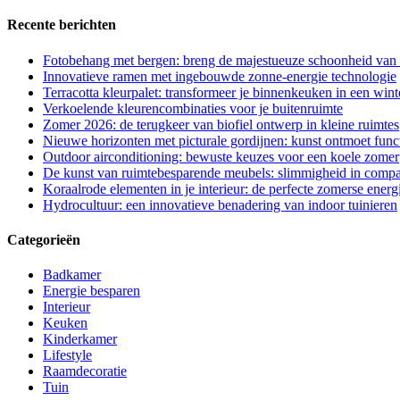
Recente berichten
Fotobehang met bergen: breng de majestueuze schoonheid van d
Innovatieve ramen met ingebouwde zonne-energie technologie
Terracotta kleurpalet: transformeer je binnenkeuken in een wint
Verkoelende kleurencombinaties voor je buitenruimte
Zomer 2026: de terugkeer van biofiel ontwerp in kleine ruimtes
Nieuwe horizonten met picturale gordijnen: kunst ontmoet functi
Outdoor airconditioning: bewuste keuzes voor een koele zomer
De kunst van ruimtebesparende meubels: slimmigheid in compa
Koraalrode elementen in je interieur: de perfecte zomerse energ
Hydrocultuur: een innovatieve benadering van indoor tuinieren
Categorieën
Badkamer
Energie besparen
Interieur
Keuken
Kinderkamer
Lifestyle
Raamdecoratie
Tuin