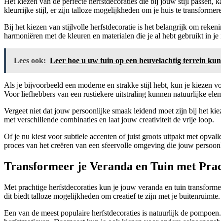
Het kiezen van de perfecte herfstdecoraties die bij jouw stijl passen, 
kleurrijke stijl, er zijn talloze mogelijkheden om je huis te transforme
Bij het kiezen van stijlvolle herfstdecoratie is het belangrijk om rek
harmoniëren met de kleuren en materialen die je al hebt gebruikt in je i
Lees ook:
Leer hoe u uw tuin op een heuvelachtig terrein k
Als je bijvoorbeeld een moderne en strakke stijl hebt, kun je kiezen 
Voor liefhebbers van een rustiekere uitstraling kunnen natuurlijke e
Vergeet niet dat jouw persoonlijke smaak leidend moet zijn bij het ki
met verschillende combinaties en laat jouw creativiteit de vrije loop.
Of je nu kiest voor subtiele accenten of juist groots uitpakt met opval
proces van het creëren van een sfeervolle omgeving die jouw persoonlij
Transformeer je Veranda en Tuin met Prac
Met prachtige herfstdecoraties kun je jouw veranda en tuin transforme
dit biedt talloze mogelijkheden om creatief te zijn met je buitenruimte.
Een van de meest populaire herfstdecoraties is natuurlijk de pompoen