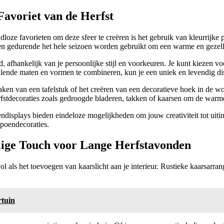
Favoriet van de Herfst
ijdloze favorieten om deze sfeer te creëren is het gebruik van kleurrij
en gedurende het hele seizoen worden gebruikt om een warme en gezell
afhankelijk van je persoonlijke stijl en voorkeuren. Je kunt kiezen vo
llende maten en vormen te combineren, kun je een uniek en levendig disp
aken van een tafelstuk of het creëren van een decoratieve hoek in de 
stdecoraties zoals gedroogde bladeren, takken of kaarsen om de warme 
oendisplays bieden eindeloze mogelijkheden om jouw creativiteit tot ui
mpoendecoraties.
ige Touch voor Lange Herfstavonden
ol als het toevoegen van kaarslicht aan je interieur. Rustieke kaarsarr
rtuin