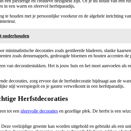
kan een plezierige en creatieve bezigheid zijn. Of je nu houdt van een ru
ren in een warm en sfeervol herfstparadijs.
ening te houden met je persoonlijke voorkeur en de algehele inrichting va
nterieur.
unt onderhouden
voor minimalistische decoraties zoals gestileerde bladeren, slanke kaar
lementen zoals dennenappels, gedroogde bloemen en houten accenten de p
ezen van decoratiestukken. Het is jouw huis en het moet aanvoelen als 
lende decoraties, zorg ervoor dat de herfstdecoratie bijdraagt aan de wa
ke stijl weerspiegelt en je gasten verwelkomt in een herfstparadijs.
htige Herfstdecoraties
ren tot een
sfeervolle decoraties
en gezellige plek. De herfst is een sei
. Deze veelzijdige groente kan worden uitgehold en gebruikt als een u