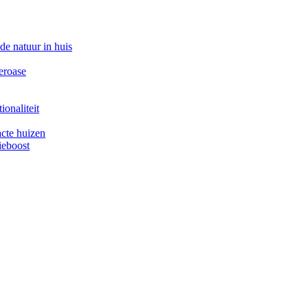
e natuur in huis
eroase
onaliteit
cte huizen
ieboost