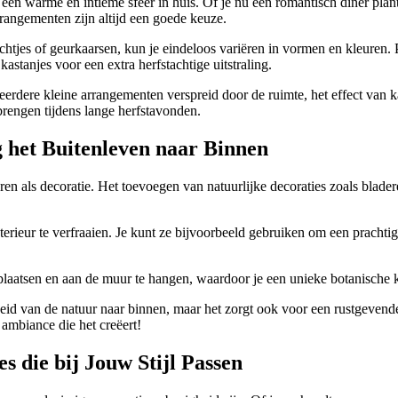
k een warme en intieme sfeer in huis. Of je nu een romantisch diner pl
rrangementen zijn altijd een goede keuze.
ichtjes of geurkaarsen, kun je eindeloos variëren in vormen en kleuren. 
astanjes voor een extra herfstachtige uitstraling.
eerdere kleine arrangementen verspreid door de ruimte, het effect van k
rengen tijdens lange herfstavonden.
 het Buitenleven naar Binnen
en als decoratie. Het toevoegen van natuurlijke decoraties zoals blade
ieur te verfraaien. Je kunt ze bijvoorbeeld gebruiken om een prachtig 
 plaatsen en aan de muur te hangen, waardoor je een unieke botanische ku
heid van de natuur naar binnen, maar het zorgt ook voor een rustgevend
ambiance die het creëert!
s die bij Jouw Stijl Passen