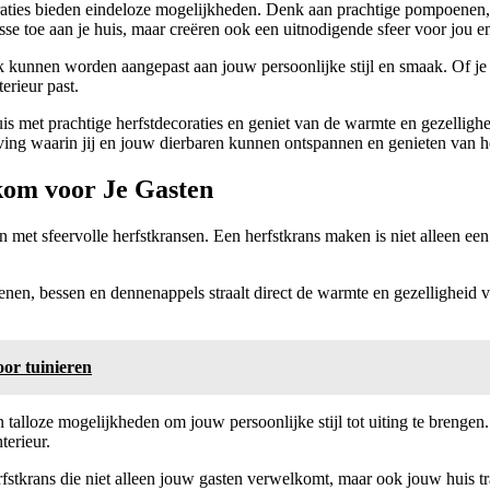
coraties bieden eindeloze mogelijkheden. Denk aan prachtige pompoenen, 
se toe aan je huis, maar creëren ook een uitnodigende sfeer voor jou en
 kunnen worden aangepast aan jouw persoonlijke stijl en smaak. Of je nu
erieur past.
 met prachtige herfstdecoraties en geniet van de warmte en gezelligheid
ving waarin jij en jouw dierbaren kunnen ontspannen en genieten van h
kom voor Je Gasten
met sfeervolle herfstkransen. Een herfstkrans maken is niet alleen een 
n, bessen en dennenappels straalt direct de warmte en gezelligheid van
or tuinieren
ijn talloze mogelijkheden om jouw persoonlijke stijl tot uiting te brenge
terieur.
stkrans die niet alleen jouw gasten verwelkomt, maar ook jouw huis tr