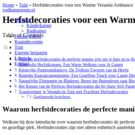
Home
»
Tuin
»
Herfstdecoraties voor een Warme Veranda Ambiance
vodkamuseum.nl
Herfstdecoraties voor een War
Interieur
Kinderkamer
Badkamer
Table of Contents
Lokale gidsen
Raamdecoratie
Tuin
Energie besparen
Lifestyle
Waarom herfstdecoraties de perfecte manier zijn om je huis op te fl
Contact
Sfeervolle Herfstkransen: Een Warm Welkom voor Je Gasten
Kleurrijke Pompoendisplays: De Tijdloze Favoriet van de Herfst
Rustieke Kaarsarrangementen: Een Gezellige Touch voor Lange He
Natuurlijke Elementen en Bladeren: Breng het Buitenleven naar Bi
Het Kiezen van de Perfecte Herfstdecoraties die bij Jouw Stijl Passe
Transformeer je Veranda en Tuin met Prachtige Herfstdecoraties
Gerelateerde berichten:
Waarom herfstdecoraties de perfecte manier
Welkom bij deze introductie over waarom herfstdecoraties de perfecte m
en gezellige plek. Herfstdecoraties zijn niet alleen esthetisch aantr