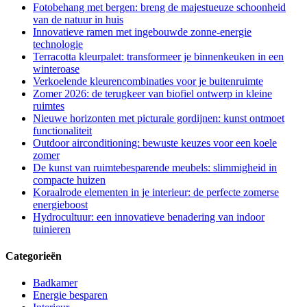
Fotobehang met bergen: breng de majestueuze schoonheid
van de natuur in huis
Innovatieve ramen met ingebouwde zonne-energie
technologie
Terracotta kleurpalet: transformeer je binnenkeuken in een
winteroase
Verkoelende kleurencombinaties voor je buitenruimte
Zomer 2026: de terugkeer van biofiel ontwerp in kleine
ruimtes
Nieuwe horizonten met picturale gordijnen: kunst ontmoet
functionaliteit
Outdoor airconditioning: bewuste keuzes voor een koele
zomer
De kunst van ruimtebesparende meubels: slimmigheid in
compacte huizen
Koraalrode elementen in je interieur: de perfecte zomerse
energieboost
Hydrocultuur: een innovatieve benadering van indoor
tuinieren
Categorieën
Badkamer
Energie besparen