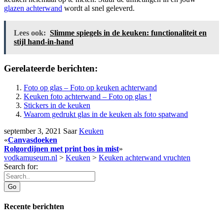
glazen achterwand
wordt al snel geleverd.
Lees ook:
Slimme spiegels in de keuken: functionaliteit en
stijl hand-in-hand
Gerelateerde berichten:
Foto op glas – Foto op keuken achterwand
Keuken foto achterwand – Foto op glas !
Stickers in de keuken
Waarom gedrukt glas in de keuken als foto spatwand
september 3, 2021
Saar
Keuken
«
Canvasdoeken
Rolgordijnen met print bos in mist
»
vodkamuseum.nl
>
Keuken
>
Keuken achterwand vruchten
Search for:
Recente berichten