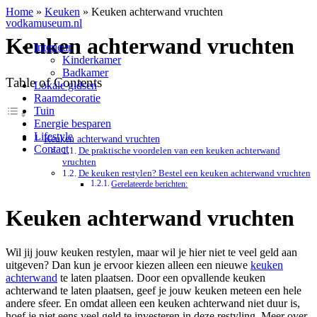
Home
»
Keuken
»
Keuken achterwand vruchten
vodkamuseum.nl
Keuken achterwand vruchten
Interieur
Kinderkamer
Badkamer
Table of Contents
Lokale gidsen
Raamdecoratie
Tuin
Energie besparen
Lifestyle
Keuken achterwand vruchten
Contact
De praktische voordelen van een keuken achterwand
vruchten
De keuken restylen? Bestel een keuken achterwand vruchten
Gerelateerde berichten:
Keuken achterwand vruchten
Wil jij jouw keuken restylen, maar wil je hier niet te veel geld aan
uitgeven? Dan kun je ervoor kiezen alleen een nieuwe
keuken
achterwand
te laten plaatsen. Door een opvallende keuken
achterwand te laten plaatsen, geef je jouw keuken meteen een hele
andere sfeer. En omdat alleen een keuken achterwand niet duur is,
hoef je niet eens veel geld te investeren in deze restyling. Meer over