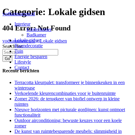
Categorie:
Lokale gidsen
vodkamuseum.nl
Interieur
404 Error: Not Found
Kinderkamer
Badkamer
Lokale gidsen
vodkamuseum.nl
>
Lokale gidsen
Raamdecoratie
Search for:
Tuin
Energie besparen
Lifestyle
Contact
Recente berichten
Terracotta kleurpalet: transformeer je binnenkeuken in een
winteroase
Verkoelende kleurencombinaties voor je buitenruimte
Zomer 2026: de terugkeer van biofiel ontwerp in kleine
ruimtes
Nieuwe horizonten met picturale gordijnen: kunst ontmoet
functionaliteit
Outdoor airconditioning: bewuste keuzes voor een koele
zomer
De kunst van ruimtebesparende meubels: slimmigheid in