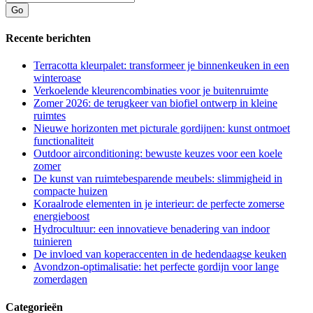
Recente berichten
Terracotta kleurpalet: transformeer je binnenkeuken in een
winteroase
Verkoelende kleurencombinaties voor je buitenruimte
Zomer 2026: de terugkeer van biofiel ontwerp in kleine
ruimtes
Nieuwe horizonten met picturale gordijnen: kunst ontmoet
functionaliteit
Outdoor airconditioning: bewuste keuzes voor een koele
zomer
De kunst van ruimtebesparende meubels: slimmigheid in
compacte huizen
Koraalrode elementen in je interieur: de perfecte zomerse
energieboost
Hydrocultuur: een innovatieve benadering van indoor
tuinieren
De invloed van koperaccenten in de hedendaagse keuken
Avondzon-optimalisatie: het perfecte gordijn voor lange
zomerdagen
Categorieën