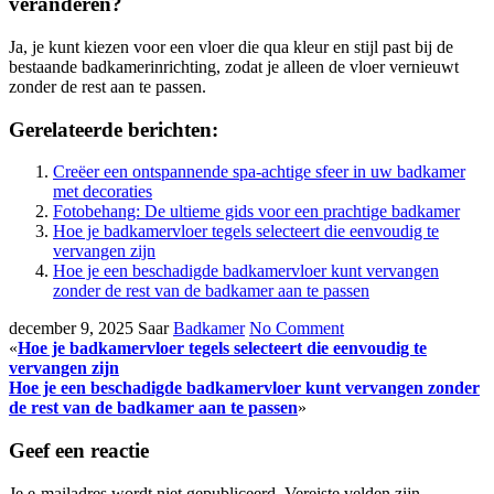
veranderen?
Ja, je kunt kiezen voor een vloer die qua kleur en stijl past bij de
bestaande badkamerinrichting, zodat je alleen de vloer vernieuwt
zonder de rest aan te passen.
Gerelateerde berichten:
Creëer een ontspannende spa-achtige sfeer in uw badkamer
met decoraties
Fotobehang: De ultieme gids voor een prachtige badkamer
Hoe je badkamervloer tegels selecteert die eenvoudig te
vervangen zijn
Hoe je een beschadigde badkamervloer kunt vervangen
zonder de rest van de badkamer aan te passen
december 9, 2025
Saar
Badkamer
No Comment
«
Hoe je badkamervloer tegels selecteert die eenvoudig te
vervangen zijn
Hoe je een beschadigde badkamervloer kunt vervangen zonder
de rest van de badkamer aan te passen
»
Geef een reactie
Je e-mailadres wordt niet gepubliceerd.
Vereiste velden zijn