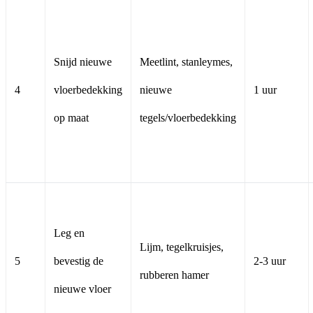
Snijd nieuwe
Meetlint, stanleymes,
4
vloerbedekking
nieuwe
1 uur
op maat
tegels/vloerbedekking
Leg en
Lijm, tegelkruisjes,
5
bevestig de
2-3 uur
rubberen hamer
nieuwe vloer