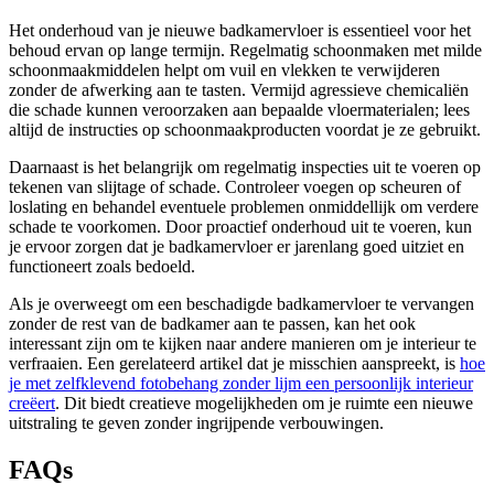
Het onderhoud van je nieuwe badkamervloer is essentieel voor het
behoud ervan op lange termijn. Regelmatig schoonmaken met milde
schoonmaakmiddelen helpt om vuil en vlekken te verwijderen
zonder de afwerking aan te tasten. Vermijd agressieve chemicaliën
die schade kunnen veroorzaken aan bepaalde vloermaterialen; lees
altijd de instructies op schoonmaakproducten voordat je ze gebruikt.
Daarnaast is het belangrijk om regelmatig inspecties uit te voeren op
tekenen van slijtage of schade. Controleer voegen op scheuren of
loslating en behandel eventuele problemen onmiddellijk om verdere
schade te voorkomen. Door proactief onderhoud uit te voeren, kun
je ervoor zorgen dat je badkamervloer er jarenlang goed uitziet en
functioneert zoals bedoeld.
Als je overweegt om een beschadigde badkamervloer te vervangen
zonder de rest van de badkamer aan te passen, kan het ook
interessant zijn om te kijken naar andere manieren om je interieur te
verfraaien. Een gerelateerd artikel dat je misschien aanspreekt, is
hoe
je met zelfklevend fotobehang zonder lijm een persoonlijk interieur
creëert
. Dit biedt creatieve mogelijkheden om je ruimte een nieuwe
uitstraling te geven zonder ingrijpende verbouwingen.
FAQs