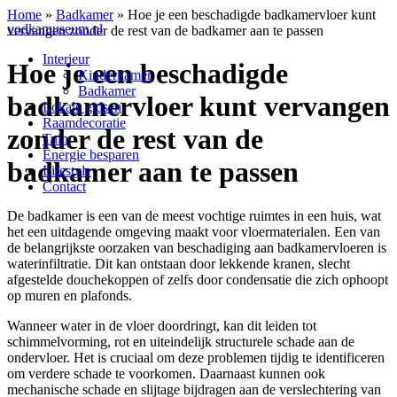
Home
»
Badkamer
»
Hoe je een beschadigde badkamervloer kunt
vodkamuseum.nl
vervangen zonder de rest van de badkamer aan te passen
Interieur
Hoe je een beschadigde
Kinderkamer
Badkamer
badkamervloer kunt vervangen
Lokale gidsen
Raamdecoratie
zonder de rest van de
Tuin
Energie besparen
badkamer aan te passen
Lifestyle
Contact
De badkamer is een van de meest vochtige ruimtes in een huis, wat
het een uitdagende omgeving maakt voor vloermaterialen. Een van
de belangrijkste oorzaken van beschadiging aan badkamervloeren is
waterinfiltratie. Dit kan ontstaan door lekkende kranen, slecht
afgestelde douchekoppen of zelfs door condensatie die zich ophoopt
op muren en plafonds.
Wanneer water in de vloer doordringt, kan dit leiden tot
schimmelvorming, rot en uiteindelijk structurele schade aan de
ondervloer. Het is cruciaal om deze problemen tijdig te identificeren
om verdere schade te voorkomen. Daarnaast kunnen ook
mechanische schade en slijtage bijdragen aan de verslechtering van