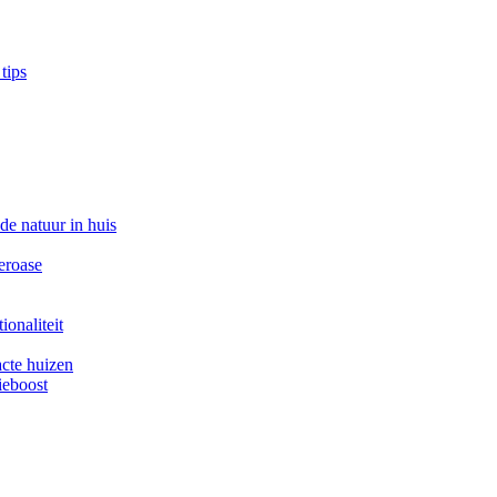
 tips
e natuur in huis
eroase
onaliteit
cte huizen
ieboost