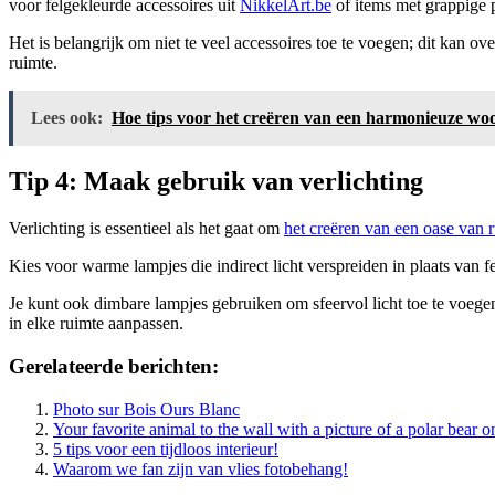
voor felgekleurde accessoires uit
NikkelArt.be
of items met grappige p
Het is belangrijk om niet te veel accessoires toe te voegen; dit kan o
ruimte.
Lees ook:
Hoe tips voor het creëren van een harmonieuze woo
Tip 4: Maak gebruik van verlichting
Verlichting is essentieel als het gaat om
het creëren van een oase van r
Kies voor warme lampjes die indirect licht verspreiden in plaats van fel
Je kunt ook dimbare lampjes gebruiken om sfeervol licht toe te voegen
in elke ruimte aanpassen.
Gerelateerde berichten:
Photo sur Bois Ours Blanc
Your favorite animal to the wall with a picture of a polar bear 
5 tips voor een tijdloos interieur!
Waarom we fan zijn van vlies fotobehang!