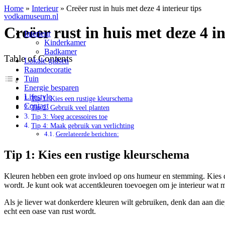
Home
»
Interieur
»
Creëer rust in huis met deze 4 interieur tips
vodkamuseum.nl
Creëer rust in huis met deze 4 in
Interieur
Kinderkamer
Badkamer
Table of Contents
Lokale gidsen
Raamdecoratie
Tuin
Energie besparen
Lifestyle
Tip 1: Kies een rustige kleurschema
Contact
Tip 2: Gebruik veel planten
Tip 3: Voeg accessoires toe
Tip 4: Maak gebruik van verlichting
Gerelateerde berichten:
Tip 1: Kies een rustige kleurschema
Kleuren hebben een grote invloed op ons humeur en stemming. Kies daar
wordt. Je kunt ook wat accentkleuren toevoegen om je interieur wat me
Als je liever wat donkerdere kleuren wilt gebruiken, denk dan aan di
echt een oase van rust wordt.