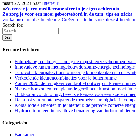
maart 27, 2023
Saar
Interieur
«
Zo creeer je een mediterrane sfeer in je eigen achtertuin
Zo zorg je voor een mooi geboortebord in de tuin: tips en tricks
»
vodkamuseum.nl
>
Interieur
>
Creëer rust in huis met deze 4 interieur
Search for:
Recente berichten
Fotobehang met bergen: breng de majestueuze schoonheid van d
Innovatieve ramen met ingebouwde zonne-energie technologie
Terracotta kleurpalet: transformeer je binnenkeuken in een wint
Verkoelende kleurencombinaties voor je buitenruimte
Zomer 2026: de terugkeer van biofiel ontwerp in kleine ruimtes
Nieuwe horizonten met picturale gordijnen: kunst ontmoet functi
Outdoor airconditioning: bewuste keuzes voor een koele zomer
De kunst van ruimtebesparende meubels: slimmigheid in compa
Koraalrode elementen in je interieur: de perfecte zomerse energ
Hydrocultuur: een innovatieve benadering van indoor tuinieren
Categorieën
Badkamer