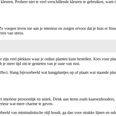
e kleuren. Probeer niet te veel verschillende kleuren te gebruiken, wan
Ze voegen leven toe aan je interieur en zorgen ervoor dat je huis er fris
ren van stress.
 er zijn veel plekken waar je online planten kunt bestellen. Kies voor p
b je meer tijd om te genieten van je oase van rust.
ffect. Hang bijvoorbeeld wat hangplantjes op of plaats wat staande plan
 interieur persoonlijk en uniek. Denk aan items zoals kaarsenhouders, 
erieur wat meer charme te geven.
beeld van minimalistische stijl houdt, ga dan voor strakke lijnen en subtie