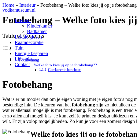
Home
»
Interieur
»
Fotobehang – Welke foto kies jij op je fotobehan
vodkamuseum.nl
Fotobehang – Welke foto kies ji
Interieur
Kinderkamer
Badkamer
Table of Contents
Lokale gidsen
Raamdecoratie
Tuin
Energie besparen
Lifestyle
Fotobehang
Contact
Welke foto kies jij op je fotobehang??
Gerelateerde berichten:
Fotobehang
Wat is er nu mooier dan om je eigen woning met je eigen foto’s nog
bestendige inkt. De kleuren van het
fotobehang
zijn zo niet alleen de
wat er allemaal mogelijk is met fotobehang. Fotobehang is een trend w
er zo allemaal mogelijk is. Je kunt zelf je print en design uitkiezen e
wilt. Er zijn volop mogelijkheden. Zo kun je voor een zomers design
Welke foto kies jij op je fotobeha