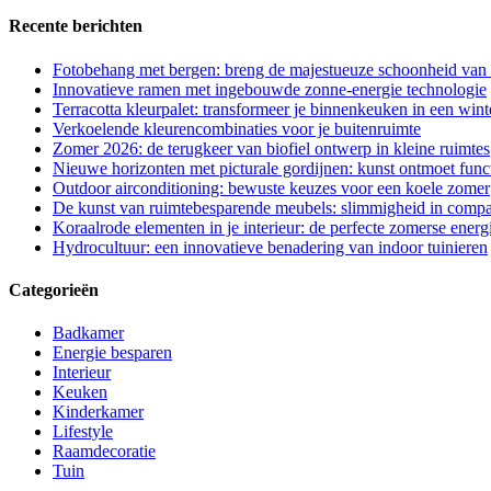
Recente berichten
Fotobehang met bergen: breng de majestueuze schoonheid van d
Innovatieve ramen met ingebouwde zonne-energie technologie
Terracotta kleurpalet: transformeer je binnenkeuken in een wint
Verkoelende kleurencombinaties voor je buitenruimte
Zomer 2026: de terugkeer van biofiel ontwerp in kleine ruimtes
Nieuwe horizonten met picturale gordijnen: kunst ontmoet functi
Outdoor airconditioning: bewuste keuzes voor een koele zomer
De kunst van ruimtebesparende meubels: slimmigheid in compa
Koraalrode elementen in je interieur: de perfecte zomerse energ
Hydrocultuur: een innovatieve benadering van indoor tuinieren
Categorieën
Badkamer
Energie besparen
Interieur
Keuken
Kinderkamer
Lifestyle
Raamdecoratie
Tuin