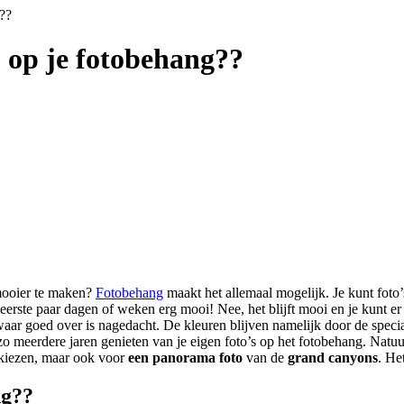
g??
j op je fotobehang??
 mooier te maken?
Fotobehang
maakt het allemaal mogelijk. Je kunt foto
 eerste paar dagen of weken erg mooi! Nee, het blijft mooi en je kunt er
aar goed over is nagedacht. De kleuren blijven namelijk door de specia
n zo meerdere jaren genieten van je eigen foto’s op het fotobehang. Natuu
 kiezen, maar ook voor
een panorama foto
van de
grand canyons
. He
ng??