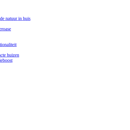
e natuur in huis
eroase
onaliteit
cte huizen
ieboost