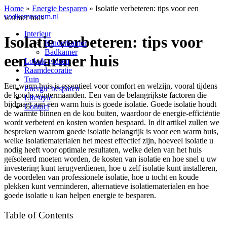
Home
»
Energie besparen
»
Isolatie verbeteren: tips voor een
vodkamuseum.nl
warmer huis
Interieur
Isolatie verbeteren: tips voor
Kinderkamer
Badkamer
een warmer huis
Lokale gidsen
Raamdecoratie
Tuin
Een warm huis is essentieel voor comfort en welzijn, vooral tijdens
Energie besparen
de koude wintermaanden. Een van de belangrijkste factoren die
Lifestyle
bijdraagt aan een warm huis is goede isolatie. Goede isolatie houdt
Contact
de warmte binnen en de kou buiten, waardoor de energie-efficiëntie
wordt verbeterd en kosten worden bespaard. In dit artikel zullen we
bespreken waarom goede isolatie belangrijk is voor een warm huis,
welke isolatiematerialen het meest effectief zijn, hoeveel isolatie u
nodig heeft voor optimale resultaten, welke delen van het huis
geïsoleerd moeten worden, de kosten van isolatie en hoe snel u uw
investering kunt terugverdienen, hoe u zelf isolatie kunt installeren,
de voordelen van professionele isolatie, hoe u tocht en koude
plekken kunt verminderen, alternatieve isolatiematerialen en hoe
goede isolatie u kan helpen energie te besparen.
Table of Contents