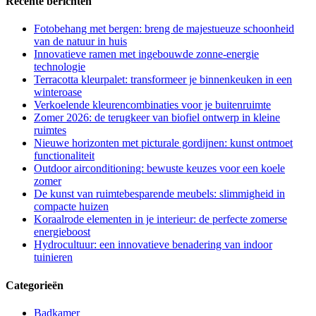
Recente berichten
Fotobehang met bergen: breng de majestueuze schoonheid
van de natuur in huis
Innovatieve ramen met ingebouwde zonne-energie
technologie
Terracotta kleurpalet: transformeer je binnenkeuken in een
winteroase
Verkoelende kleurencombinaties voor je buitenruimte
Zomer 2026: de terugkeer van biofiel ontwerp in kleine
ruimtes
Nieuwe horizonten met picturale gordijnen: kunst ontmoet
functionaliteit
Outdoor airconditioning: bewuste keuzes voor een koele
zomer
De kunst van ruimtebesparende meubels: slimmigheid in
compacte huizen
Koraalrode elementen in je interieur: de perfecte zomerse
energieboost
Hydrocultuur: een innovatieve benadering van indoor
tuinieren
Categorieën
Badkamer