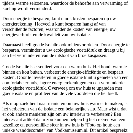
tijdens warme seizoenen, waardoor de behoefte aan verwarming of
koeling wordt verminderd.
Door energie te besparen, kunt u ook kosten besparen op uw
energierekening. Hoeveel u kunt besparen hangt af van
verschillende factoren, waaronder de kosten van energie, uw
energieverbruik en de kwaliteit van uw isolatie.
Daarnaast heeft goede isolatie ook milieuvoordelen. Door energie te
besparen, vermindert u uw ecologische voetafdruk en draagt u bij
aan het verminderen van de uitstoot van broeikasgassen.
Goede isolatie is essentieel voor een warm huis. Het houdt warmte
binnen en kou buiten, verbetert de energie-efficiëntie en bespaart
kosten. Door te investeren in goede isolatie kunt u genieten van een
comfortabeler huis, lagere energierekeningen en een verminderde
ecologische voetafdruk. Overweeg om uw huis te upgraden met
goede isolatie en profiteer van de vele voordelen die het biedt.
Als u op zoek bent naar manieren om uw huis warmer te maken, is
het verbeteren van de isolatie een belangrijke stap. Maar wist u dat
er ook andere manieren zijn om uw interieur te verbeteren? Een
interessant artikel dat u zou kunnen helpen bij het creëren van een
gezellige en persoonlijke sfeer in uw huis is “Foto op hout: een
unieke wanddecoratie” van Vodkamuseum.nl. Dit artikel bespreekt