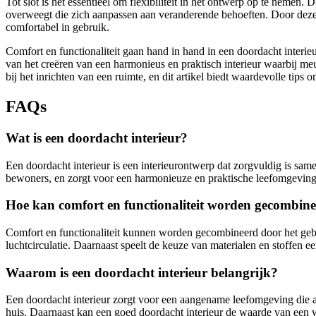
Tot slot is het essentieel om flexibiliteit in het ontwerp op te nemen
overweegt die zich aanpassen aan veranderende behoeften. Door deze 
comfortabel in gebruik.
Comfort en functionaliteit gaan hand in hand in een doordacht interieur,
van het creëren van een harmonieus en praktisch interieur waarbij meu
bij het inrichten van een ruimte, en dit artikel biedt waardevolle tips o
FAQs
Wat is een doordacht interieur?
Een doordacht interieur is een interieurontwerp dat zorgvuldig is same
bewoners, en zorgt voor een harmonieuze en praktische leefomgeving
Hoe kan comfort en functionaliteit worden gecombinee
Comfort en functionaliteit kunnen worden gecombineerd door het geb
luchtcirculatie. Daarnaast speelt de keuze van materialen en stoffen ee
Waarom is een doordacht interieur belangrijk?
Een doordacht interieur zorgt voor een aangename leefomgeving die aa
huis. Daarnaast kan een goed doordacht interieur de waarde van een