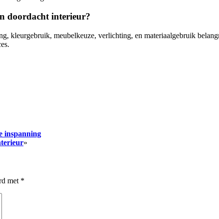
en doordacht interieur?
ing, kleurgebruik, meubelkeuze, verlichting, en materiaalgebruik belang
es.
je inspanning
terieur
»
erd met
*