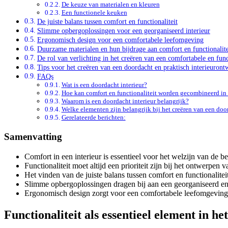
De keuze van materialen en kleuren
Een functionele keuken
De juiste balans tussen comfort en functionaliteit
Slimme opbergoplossingen voor een georganiseerd interieur
Ergonomisch design voor een comfortabele leefomgeving
Duurzame materialen en hun bijdrage aan comfort en functionalite
De rol van verlichting in het creëren van een comfortabele en fun
Tips voor het creëren van een doordacht en praktisch interieuront
FAQs
Wat is een doordacht interieur?
Hoe kan comfort en functionaliteit worden gecombineerd in 
Waarom is een doordacht interieur belangrijk?
Welke elementen zijn belangrijk bij het creëren van een door
Gerelateerde berichten:
Samenvatting
Comfort in een interieur is essentieel voor het welzijn van de 
Functionaliteit moet altijd een prioriteit zijn bij het ontwerpen v
Het vinden van de juiste balans tussen comfort en functionalitei
Slimme opbergoplossingen dragen bij aan een georganiseerd en
Ergonomisch design zorgt voor een comfortabele leefomgeving
Functionaliteit als essentieel element in h