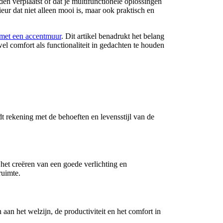
den verplaatst of dat je multifunctionele oplossingen
r dat niet alleen mooi is, maar ook praktisch en
 met een accentmuur
. Dit artikel benadrukt het belang
el comfort als functionaliteit in gedachten te houden
dt rekening met de behoeften en levensstijl van de
et creëren van een goede verlichting en
ruimte.
an het welzijn, de productiviteit en het comfort in