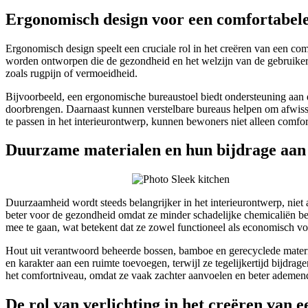
Ergonomisch design voor een comfortabel
Ergonomisch design speelt een cruciale rol in het creëren van een c
worden ontworpen die de gezondheid en het welzijn van de gebruikers b
zoals rugpijn of vermoeidheid.
Bijvoorbeeld, een ergonomische bureaustoel biedt ondersteuning aan 
doorbrengen. Daarnaast kunnen verstelbare bureaus helpen om afwisse
te passen in het interieurontwerp, kunnen bewoners niet alleen comfo
Duurzame materialen en hun bijdrage aan c
Duurzaamheid wordt steeds belangrijker in het interieurontwerp, niet
beter voor de gezondheid omdat ze minder schadelijke chemicaliën be
mee te gaan, wat betekent dat ze zowel functioneel als economisch voo
Hout uit verantwoord beheerde bossen, bamboe en gerecyclede materi
en karakter aan een ruimte toevoegen, terwijl ze tegelijkertijd bijdra
het comfortniveau, omdat ze vaak zachter aanvoelen en beter ademend 
De rol van verlichting in het creëren van 