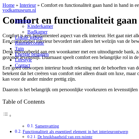
Home
»
Interieur
»
Comfort en functionaliteit gaan hand in hand in ee
vodkamuseum.nl
Comfort en functionaliteit gaan
Interieur
Kinderkamer
Badkamer
Comfort is een fundamenteel aspect van elk interieur. Het gaat niet a
Lokale gidsen
Een comfortabel interieur bevordert niet alleen het welzijn van de bew
Raamdecoratie
Tuin
Denk bijvoorbeeld aan een woonkamer met een uitnodigende bank, zachte
Energie besparen
gezonde levensstijl. Daarnaast speelt comfort een belangrijke rol in d
Lifestyle
Contact
Een goed ontworpen interieur houdt rekening met de behoeften van de
betekent dat het creëren van comfort niet alleen draait om luxe, maar 
kan voor de ander minder prettig zijn.
Daarom is het belangrijk om persoonlijke voorkeuren en levensstijlen
Table of Contents
Samenvatting
Functionaliteit als essentieel element in het interieurontwerp
De bruikbaarheid van een ruimte