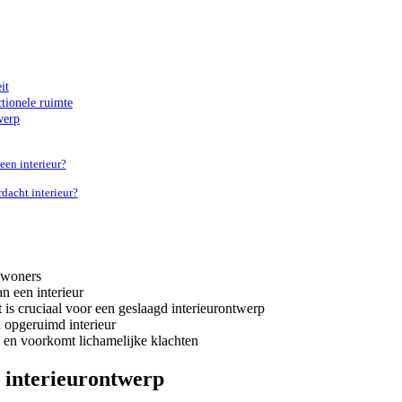
it
ctionele ruimte
werp
een interieur?
dacht interieur?
bewoners
an een interieur
t is cruciaal voor een geslaagd interieurontwerp
 opgeruimd interieur
 en voorkomt lichamelijke klachten
et interieurontwerp