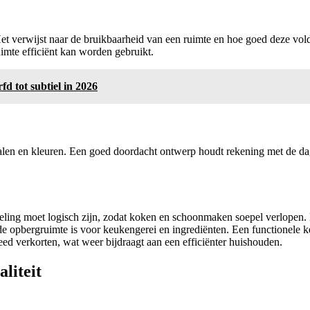
. Het verwijst naar de bruikbaarheid van een ruimte en hoe goed deze vo
ruimte efficiënt kan worden gebruikt.
fd tot subtiel in 2026
ialen en kleuren. Een goed doordacht ontwerp houdt rekening met de dag
deling moet logisch zijn, zodat koken en schoonmaken soepel verlopen.
ende opbergruimte is voor keukengerei en ingrediënten. Een functionele
eed verkorten, wat weer bijdraagt aan een efficiënter huishouden.
liteit