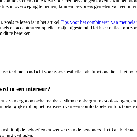
. Dit kan betekenen dat je kiest voor meubels die gemakkelijk kunnen wor
tips in overweging te nemen, kunnen bewoners genieten van een interieu
 zoals te lezen is in het artikel
Tips voor het combineren van meubels
bels en accentmuren op elkaar zijn afgestemd. Het is essentieel om zow
m dit te bereiken.
ngesteld met aandacht voor zowel esthetiek als functionaliteit. Het hou
.
rd in een interieur?
ruik van ergonomische meubels, slimme opbergruimte-oplossingen, en h
n belangrijke rol bij het realiseren van een comfortabele en functionele 
nsluit bij de behoeften en wensen van de bewoners. Het kan bijdragen a
 woning verhogen.