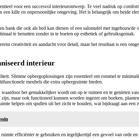
ssentieel voor een succesvol interieurontwerp. Te veel nadruk op comfort 
eren in een kille en onpersoonlijke omgeving. Het is belangrijk om beide 
en bank die ook als bed kan dienen of een salontafel met ingebouwde o
imaal te benutten zonder in te boeten op esthetiek of gebruiksgemak.
eist creativiteit en aandacht voor detail, maar het resultaat is een omge
niseerd interieur
aliteit. Slimme opbergoplossingen zijn essentieel om rommel te minimalis
tifunctionele meubels die extra opbergruimte bieden.
eeft, waardoor het gemakkelijker wordt om op te ruimen en te genieten 
 zijn, maar ook functioneel kunnen worden ingezet om boeken, planten o
e helpen om spullen uit het zicht te houden, wat bijdraagt aan een ru
ssin
imte efficiënter te gebruiken en tegelijkertijd een gevoel van orde en r