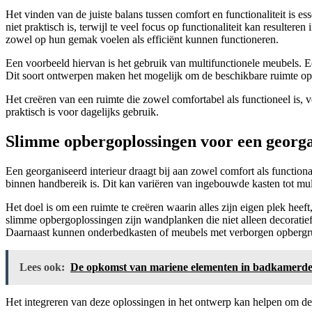
Het vinden van de juiste balans tussen comfort en functionaliteit is e
niet praktisch is, terwijl te veel focus op functionaliteit kan result
zowel op hun gemak voelen als efficiënt kunnen functioneren.
Een voorbeeld hiervan is het gebruik van multifunctionele meubels. E
Dit soort ontwerpen maken het mogelijk om de beschikbare ruimte opt
Het creëren van een ruimte die zowel comfortabel als functioneel is, ver
praktisch is voor dagelijks gebruik.
Slimme opbergoplossingen voor een georga
Een georganiseerd interieur draagt bij aan zowel comfort als function
binnen handbereik is. Dit kan variëren van ingebouwde kasten tot mul
Het doel is om een ruimte te creëren waarin alles zijn eigen plek h
slimme opbergoplossingen zijn wandplanken die niet alleen decoratief
Daarnaast kunnen onderbedkasten of meubels met verborgen opbergruimt
Lees ook:
De opkomst van mariene elementen in badkamerde
Het integreren van deze oplossingen in het ontwerp kan helpen om de ru