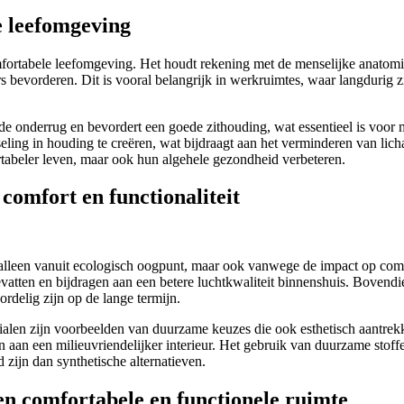
e leefomgeving
omfortabele leefomgeving. Het houdt rekening met de menselijke anato
evorderen. Dit is vooral belangrijk in werkruimtes, waar langdurig zit
de onderrug en bevordert een goede zithouding, wat essentieel is voor
ling in houding te creëren, wat bijdraagt aan het verminderen van lich
rtabeler leven, maar ook hun algehele gezondheid verbeteren.
omfort en functionaliteit
 alleen vanuit ecologisch oogpunt, maar ook vanwege de impact op comf
vatten en bijdragen aan een betere luchtkwaliteit binnenshuis. Bovend
rdelig zijn op de lange termijn.
alen zijn voorbeelden van duurzame keuzes die ook esthetisch aantrek
gen aan een milieuvriendelijker interieur. Het gebruik van duurzame sto
zijn dan synthetische alternatieven.
een comfortabele en functionele ruimte