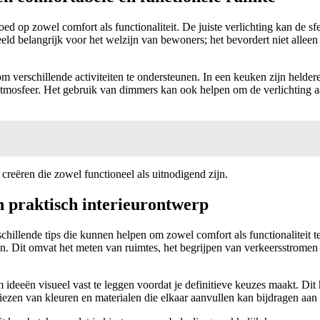
loed op zowel comfort als functionaliteit. De juiste verlichting kan de sf
rbeeld belangrijk voor het welzijn van bewoners; het bevordert niet allee
m verschillende activiteiten te ondersteunen. In een keuken zijn helder
tmosfeer. Het gebruik van dimmers kan ook helpen om de verlichting aan
creëren die zowel functioneel als uitnodigend zijn.
n praktisch interieurontwerp
schillende tips die kunnen helpen om zowel comfort als functionaliteit t
. Dit omvat het meten van ruimtes, het begrijpen van verkeersstromen en
eeën visueel vast te leggen voordat je definitieve keuzes maakt. Dit hel
zen van kleuren en materialen die elkaar aanvullen kan bijdragen aa