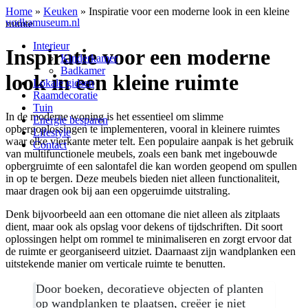
Home
»
Keuken
»
Inspiratie voor een moderne look in een kleine
vodkamuseum.nl
ruimte
Interieur
Inspiratie voor een moderne
Kinderkamer
Badkamer
look in een kleine ruimte
Lokale gidsen
Raamdecoratie
Tuin
In de moderne woning is het essentieel om slimme
Energie besparen
opbergoplossingen te implementeren, vooral in kleinere ruimtes
Lifestyle
waar elke vierkante meter telt. Een populaire aanpak is het gebruik
Contact
van multifunctionele meubels, zoals een bank met ingebouwde
opbergruimte of een salontafel die kan worden geopend om spullen
in op te bergen. Deze meubels bieden niet alleen functionaliteit,
maar dragen ook bij aan een opgeruimde uitstraling.
Denk bijvoorbeeld aan een ottomane die niet alleen als zitplaats
dient, maar ook als opslag voor dekens of tijdschriften. Dit soort
oplossingen helpt om rommel te minimaliseren en zorgt ervoor dat
de ruimte er georganiseerd uitziet. Daarnaast zijn wandplanken een
uitstekende manier om verticale ruimte te benutten.
Door boeken, decoratieve objecten of planten
op wandplanken te plaatsen, creëer je niet