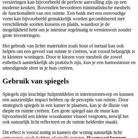
versieringen kan bijvoorbeeld de perfecte aanvulling zijn op een
moderne keuken. Bovendien bevorderen minimalistische meubels
de functionaliteit van een ruimte. Een bank met een eenvoudige
vorm kan bijvoorbeeld gemakkelijk worden gecombineerd met
verschillende soorten kussens en plaids, waardoor je de
mogelijkheid hebt om je interieur regelmatig te vernieuwen zonder
grote investeringen.
Het gebruik van lichte materialen zoals hout of metaal kan ook
helpen om een gevoel van ruimte te creëren, wat vooral belangrijk is
in kleinere woningen. Door te kiezen voor meubels die zowel
esthetisch aantrekkelijk als praktisch zijn, kun je een harmonieuze en
uitnodigende sfeer in je huis creëren.
Gebruik van spiegels
Spiegels zijn krachtige hulpmiddelen in interieurontwerp en kunnen
een aanzienlijke impact hebben op de perceptie van ruimte. Door
strategisch spiegels in een kamer te plaatsen, kan je de illusie van
diepte en ruimte creëren. Een grote spiegel aan de muur kan
bijvoorbeeld een kleine woonkamer visueel vergroten, terwijl het
ook natuurlijk licht reflecteert en de ruimte helderder maakt.
Dit effect is vooral nuttig in kamers die weinig natuurlijk licht
ontvangen, zoals kelders of smalle gangen.
Daarnaast kunnen